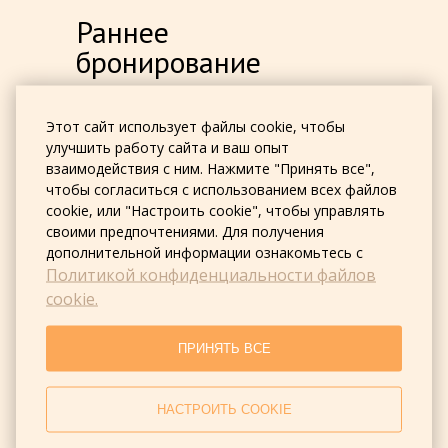
Раннее
бронирование
Тариф «Раннее бронирование»
—
Этот сайт использует файлы cookie, чтобы
скидка 10% при бронировании за
улучшить работу сайта и ваш опыт
15 дней до заезда. Включает
взаимодействия с ним. Нажмите "Принять все",
комфортное размещение,
чтобы согласиться с использованием всех файлов
вкусный домашний завтрак,
cookie, или "Настроить cookie", чтобы управлять
подаваемый в ресторане отеля, а
своими предпочтениями. Для получения
также доступ к бассейну и
дополнительной информации ознакомьтесь с
солевой пещере.
Политикой конфиденциальности файлов
cookie.
ЗАБРОНИРОВАТЬ
ПРИНЯТЬ ВСЕ
НАСТРОИТЬ COOKIE