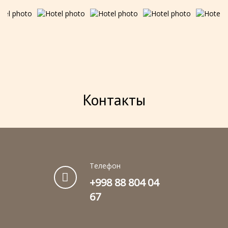
скидка 15% при бронировании в
день заезда или за один день до
заезда; включает комфортное ...
ЗАБРОНИРОВАТЬ
Контакты
Телефон
+998 88 804 04
67