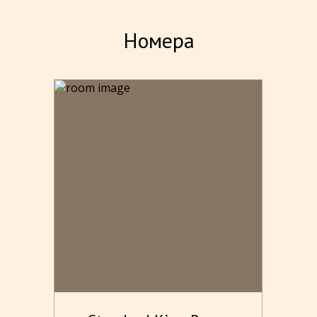
очищается от пыли, затем обеззараживается с помощью
ультрафиолетового света и поступает во внутренние
Номера
помещения. Огороженная территория, нет чужих
посетителей. Большой зелёный внутренний дворик с
фруктовыми и декоративными деревьями позволит вам
окунуться в незабываемую атмосферу старого уютного
Ташкента.