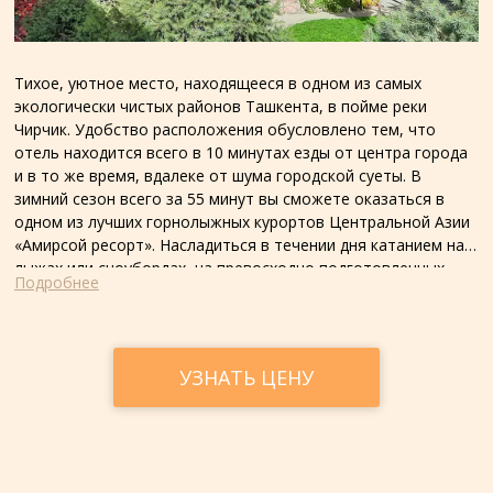
Тихое, уютное место, находящееся в одном из самых
экологически чистых районов Ташкента, в пойме реки
Чирчик. Удобство расположения обусловлено тем, что
отель находится всего в 10 минутах езды от центра города
и в то же время, вдалеке от шума городской суеты. В
зимний сезон всего за 55 минут вы сможете оказаться в
одном из лучших горнолыжных курортов Центральной Азии
«Амирсой ресорт». Насладиться в течении дня катанием на
лыжах или сноубордах, на превосходно подготовленных
Подробнее
склонах и вернувшись вечером в отель, расслабиться в
бассейне, джакузи и парной бане! Отель построен по
древним традициям народов Центральной Азии, из кирпича
и самана. Благодаря этому и особой подземной системе
УЗНАТЬ ЦЕНУ
вентиляции, мы обходимся без использования
кондиционеров даже в самое жаркое время. Особенность
системы вентиляции заключается в том, что воздух
охлаждается, проходя по подземному туннелю на глубине
трёх с половиной метров, сквозь распылённую воду