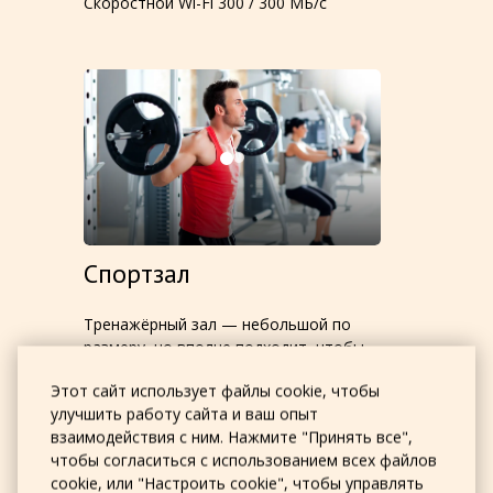
Скоростной Wi-Fi 300 / 300 МБ/с
Спортзал
Тренажёрный зал — небольшой по
размеру, но вполне подходит, чтобы
размять мышцы. В наличии: эллипс,
Этот сайт использует файлы cookie, чтобы
гиперэкстензия, мультифункциональный
улучшить работу сайта и ваш опыт
тренажёр, коврики для йоги, гири, гантели
взаимодействия с ним. Нажмите "Принять все",
и утяжелители.
чтобы согласиться с использованием всех файлов
cookie, или "Настроить cookie", чтобы управлять