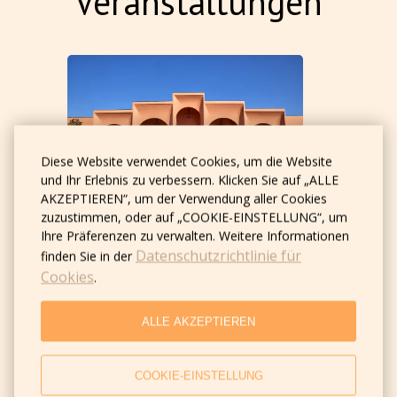
Veranstaltungen
Diese Website verwendet Cookies, um die Website
und Ihr Erlebnis zu verbessern. Klicken Sie auf „ALLE
AKZEPTIEREN“, um der Verwendung aller Cookies
zuzustimmen, oder auf „COOKIE-EINSTELLUNG“, um
Schneller Zugang zum
Ihre Präferenzen zu verwalten. Weitere Informationen
Ausstellungszentrum
Datenschutzrichtlinie für
finden Sie in der
(8 km) CAEx - Central
Cookies
.
Asian Expo Uzbekistan
ALLE AKZEPTIEREN
Das Gästehaus Pan Asiat liegt nur 8 km vom
internationalen Ausstellungszentrum CAEx
COOKIE-EINSTELLUNG
Uzbekistan entfernt. Es ist ein idealer Ort für