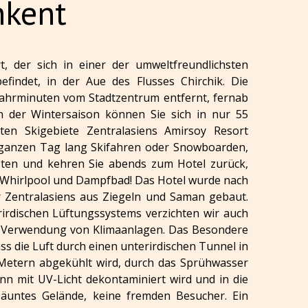
hkent
t, der sich in einer der umweltfreundlichsten
indet, in der Aue des Flusses Chirchik. Die
Fahrminuten vom Stadtzentrum entfernt, fernab
In der Wintersaison können Sie sich in nur 55
en Skigebiete Zentralasiens Amirsoy Resort
 ganzen Tag lang Skifahren oder Snowboarden,
isten und kehren Sie abends zum Hotel zurück,
, Whirlpool und Dampfbad! Das Hotel wurde nach
r Zentralasiens aus Ziegeln und Saman gebaut.
rirdischen Lüftungssystems verzichten wir auch
ie Verwendung von Klimaanlagen. Das Besondere
ss die Luft durch einen unterirdischen Tunnel in
 Metern abgekühlt wird, durch das Sprühwasser
ann mit UV-Licht dekontaminiert wird und in die
äuntes Gelände, keine fremden Besucher. Ein