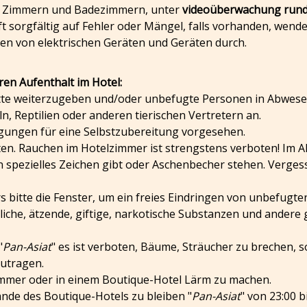
n Zimmern und Badezimmern, unter
videoüberwachung rund
 sorgfältig auf Fehler oder Mängel, falls vorhanden, wenden
ren von elektrischen Geräten und Geräten durch.
hren Aufenthalt im Hotel:
Dritte weiterzugeben und/oder unbefugte Personen in Abwese
n, Reptilien oder anderen tierischen Vertretern an.
ingungen für eine Selbstzubereitung vorgesehen.
ften. Rauchen im Hotelzimmer ist strengstens verboten! Im Al
spezielles Zeichen gibt oder Aschenbecher stehen. Vergesse
rs bitte die Fenster, um ein freies Eindringen von unbefugt
ündliche, ätzende, giftige, narkotische Substanzen und ande
"
Pan-Asiat
" es ist verboten, Bäume, Sträucher zu brechen, s
zutragen.
m Zimmer oder in einem Boutique-Hotel Lärm zu machen.
ände des Boutique-Hotels zu bleiben "
Pan-Asiat
" von 23:00 b