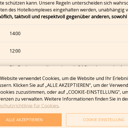
e schützen kann. Unsere Regeln unterscheiden sich wahrsch
sten des Hotelkomplexes eingehalten werden, unabhängig vo
, höflich, taktvoll und respektvoll gegenüber anderen, sowoh
14:00
12:00
Für Buchungen, die weniger als 24 Stunden vor der Anre
verwendete Buchungen berechnet das Hotel dem Kund
 Website verwendet Cookies, um die Website und Ihr Erlebni
Zimmerpreises.
ssern. Klicken Sie auf „ALLE AKZEPTIEREN“, um der Verwen
 Cookies zuzustimmen, oder auf „COOKIE-EINSTELLUNG“, um
enzen zu verwalten. Weitere Informationen finden Sie in de
chutzrichtlinie für Cookies
.
ALLE AKZEPTIEREN
COOKIE-EINSTELLUNG